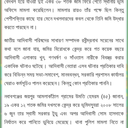
বেদখল হয়ে যাওয়া দুই একর ৩৮ শতক জমি ফিরে পেতে স্থানীয় ভূমি
অফিসে মামলা করেছিলেন। মামলার রায়ও তাঁর পক্ষে ছিল কিন্তু
পেশীশক্তির কাছে হার মেনে দখলদারদের কবল থেকে তিনি জমি উদ্ধার
করতে পারছেন না।
জাতীয় আদিবাসী পরিষদের সাধারণ সম্পাদক রবীন্দ্রনাথ সরেনের সাথে
কথা বলে জানা যায়, জমির বিরোধকে কেন্দ্র করে গত কয়েক বছরে
আদিবাসী এলাকায় খুন, গণধর্ষণ ও সাঁওতাল নারীকে বিবস্ত্র করার
একাধিক ঘটনাও ঘটেছে। আদিবাসী নেতারা এসব ঘটনার প্রতিকার দাবি
করে বিভিন্ন সময় সভা-সমাবেশ, মানববন্ধন, সরকারি প্রশাসন কার্যালয়
ঘেরাও কর্মসূচিও পালন করেছেন। কিন্তু কোন প্রতিকার পাননি।
নবাবগঞ্জের জয়পুর আমলাকাঁঠাল গ্রামের উমতি হেমরম (৪৫) জানান,
১৯ একর ১২ শতক জমির দখলকে কেন্দ্র করে ভূমিদস্যুরা ২০০৮ সালের
৬ জুন তার স্বামী সরকার টুডু এবং অপর আদিবাসী সোম হাসদাকে
নির্যাতন করে পানিতে ডুবিয়ে মেরেছে। থানা পুলিশ মামলা নিতে না