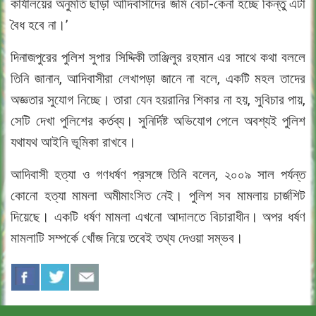
কার্যালয়ের অনুমতি ছাড়া আদিবাসীদের জমি বেচা-কেনা হচ্ছে কিন্তু এটা
বৈধ হবে না।’
দিনাজপুরের পুলিশ সুপার সিদ্দিকী তাঞ্জিলুর রহমান এর সাথে কথা বললে
তিনি জানান, আদিবাসীরা লেখাপড়া জানে না বলে, একটি মহল তাদের
অজ্ঞতার সুযোগ নিচ্ছে। তারা যেন হয়রানির শিকার না হয়, সুবিচার পায়,
সেটি দেখা পুলিশের কর্তব্য। সুনির্দিষ্ট অভিযোগ পেলে অবশ্যই পুলিশ
যথাযথ আইনি ভূমিকা রাখবে।
আদিবাসী হত্যা ও গণধর্ষণ প্রসঙ্গে তিনি বলেন, ২০০৯ সাল পর্যন্ত
কোনো হত্যা মামলা অমীমাংসিত নেই। পুলিশ সব মামলায় চার্জশিট
দিয়েছে। একটি ধর্ষণ মামলা এখনো আদালতে বিচারাধীন। অপর ধর্ষণ
মামলাটি সম্পর্কে খোঁজ নিয়ে তবেই তথ্য দেওয়া সম্ভব।