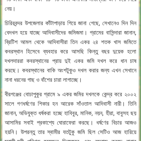
নেয়।
চিরিরবন্দর উপজেলার কাঁটাপাড়ায় গিয়ে জানা গেছে, সেখানেও দিন দিন
বেদখল হয়ে যাচ্ছে আদিবাসীদের জমিজমা। গ্রামের বাসিন্দারা জানান,
ব্রিটিশ আমল থেকে আদিবাসীরা তিন একর ২৪ শতক খাস জমিতে
কবরস্থান হিসেবে ব্যবহার করে আসছি কিন্তু বছর দুয়েক হলো
দখলদাররা কবরস্থানের প্রায় দুই একর জমি দখল করে ধান চাষ
করছে। কবরস্থানের বাকি অংশটুকুও দখল করার জন্য এখন সেখানে
নানা ধরনের গাছ ও বাঁশের চারা লাগাচ্ছে।
বীরগঞ্জের বোচাপুকুর গ্রামে ৯ একর জমির দখলকে কেন্দ্র করে ২০০২
সালে গণধর্ষণের শিকার হন আরেক সাঁওতাল আদিবাসী নারী। তিনি
জানান, অভিযুক্ত ধর্ষকরা হচ্ছে হাবিবুর, মানিক, নয়ন, হীরা, বাবুসহ ছয়
আসামির সবাই প্রকাশ্যে ঘোরাফেরা করছে। ধর্ষণের বিচার আজও
হয়নি। উপরন্তু তার স্বামীর যতটুকু জমি ছিল সেটিও আজ হারিয়ে