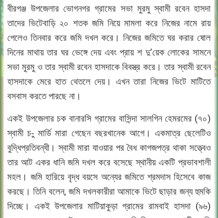
বীরগঞ্জ উপজেলার ভোগনগর গ্রামের সভা মুরমু স্বামী রবেন হাসদা
তাদের ভিটেবাড়ি ২০ শতক জমি নিয়ে মামলা করে নিজের নামে রায়
পেলেও তিনবার করে জমি দখল করে। নিজের জমিতে ঘর করার ষোল
দিনের মাথায় তার ঘর ভেঙ্গে দেয় এবং প্রায় শ দু’য়েক লোকের সামনে
সভা মুরমু ও তার স্বামী রবেন হাসদাকে বিবস্ত্র করে। তার স্বামী রবেন
হাসদাকে মেরে হাত থেতলে দেয়। এখন তারা নিজের ভিটে মাটিতে
বসবাস করতে পারছে না।
একই উপজেলার চক বানারসি গ্রামের বাসিন্দা সালগিন হেমরমের (৭০)
স্বামী চ-ু মার্ডি মারা গেছেন বছরখানেক আগে। একমাত্র ছেলেটিও
বুদ্ধিপ্রতিবন্ধী। স্বামী মারা যাওয়ার পর বৈধ কাগজপত্র থাকা সত্ত্বেও
তার আট একর ধানি জমি দখল করে বসেছে স্থানীয় একটি প্রভাবশালী
মহল। জমি হারিয়ে বৃদ্ধ বয়সে অন্যের জমিতে শ্রমদাস হিসেবে কাজ
করছে। তিনি বলেন, জমি দখলকারীরা আমাকে ভিটে ছাড়ার জন্য হুমকি
দিচ্ছে। একই উপজেলার মাটিয়াকুড়া গ্রামের রামবাই হাসদা (৯৬)