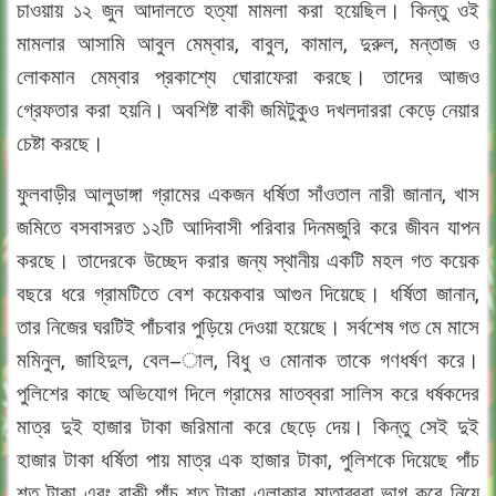
চাওয়ায় ১২ জুন আদালতে হত্যা মামলা করা হয়েছিল। কিন্তু ওই
মামলার আসামি আবুল মেম্বার, বাবুল, কামাল, দুরুল, মন্তাজ ও
লোকমান মেম্বার প্রকাশ্যে ঘোরাফেরা করছে। তাদের আজও
গ্রেফতার করা হয়নি। অবশিষ্ট বাকী জমিটুকুও দখলদাররা কেড়ে নেয়ার
চেষ্টা করছে।
ফুলবাড়ীর আলুডাঙ্গা গ্রামের একজন ধর্ষিতা সাঁওতাল নারী জানান, খাস
জমিতে বসবাসরত ১২টি আদিবাসী পরিবার দিনমজুরি করে জীবন যাপন
করছে। তাদেরকে উচ্ছেদ করার জন্য স্থানীয় একটি মহল গত কয়েক
বছরে ধরে গ্রামটিতে বেশ কয়েকবার আগুন দিয়েছে। ধর্ষিতা জানান,
তার নিজের ঘরটিই পাঁচবার পুড়িয়ে দেওয়া হয়েছে। সর্বশেষ গত মে মাসে
মমিনুল, জাহিদুল, বেল−াল, বিধু ও মোনাক তাকে গণধর্ষণ করে।
পুলিশের কাছে অভিযোগ দিলে গ্রামের মাতব্বরা সালিস করে ধর্ষকদের
মাত্র দুই হাজার টাকা জরিমানা করে ছেড়ে দেয়। কিন্তু সেই দুই
হাজার টাকা ধর্ষিতা পায় মাত্র এক হাজার টাকা, পুলিশকে দিয়েছে পাঁচ
শত টাকা এবং বাকী পাঁচ শত টাকা এলাকার মাতাব্বরা ভাগ করে নিয়ে