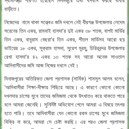
স্বামী-স্ত্রী পরিণত হয়েছেন দিনমজুরে এবং বসবাস করছে বাবার
বাড়ীতে।
নিজেদের নামে থাকা সত্ত্বেও জমি দখলে নেই বীরগঞ্জ উপজেলার লেদেম
সরেনের তিন একর, রামবাই হাসদা’র দুই একর ৩৮ শতক, বাপই মার্ডির
তিন একর, বাবুরাম বেছরা’র তিন একর, শীতল মার্ডিসহ আরো ছয়
ভাইয়ের ১৮ একর, সুক্রাম হাসদা, সুরেশ মুরমু, চিরিরবন্দর উপজেলার
রেখা হাসদা’র ৪২ একর ১৩ শতক সহ আরো অনেক সাওতাল
আদিবাসীদের জমি আজ নিজের দখলে নেই।
দিনাজপুরের অতিরিক্ত জেলা প্রশাসক (সার্বিক) শামসুল আলম বলেন,
‘আদিবাসীরা শিক্ষা-দীক্ষায় পিছিয়ে আছে। এ কারণে কোনো কোনো
দখলদার চাপের মুখে তাদের জমিজমা থেকে উৎখাতও করে থাকতে পারে
বলে আমরা জেনেছি। সুনির্দিষ্ট অভিযোগ পেলে আমরা এ বিষয়ে তৎপর
হতে পারি। তবে আদিবাসীরা যেন কোনো রকম চাপের মুখে জমিজমা
বিক্রি না করে, আমরা সে চেষ্টা করছি। এর পরও জেলা প্রশাসক